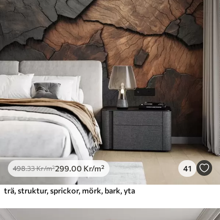
299
.00
Kr
/m²
41
498
.33
Kr
/m²
trä, struktur, sprickor, mörk, bark, yta