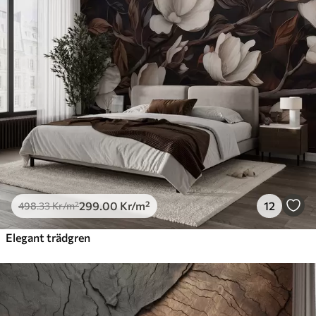
299
.00
Kr
/m²
12
498
.33
Kr
/m²
Elegant trädgren