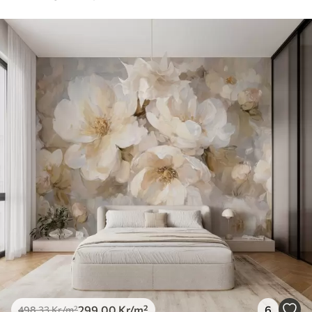
299
.00
Kr
/m²
6
498
.33
Kr
/m²