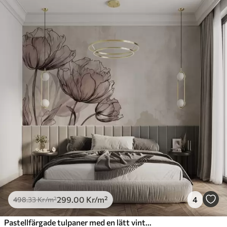
299
.00
Kr
/m²
4
498
.33
Kr
/m²
Pastellfärgade tulpaner med en lätt vintageeffekt