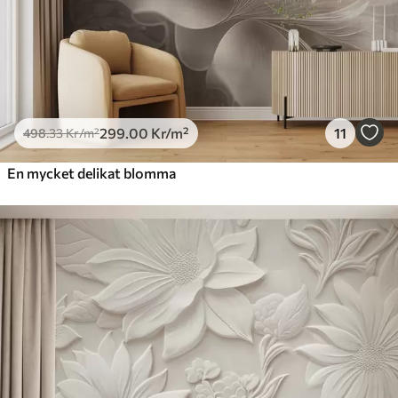
299
.00
Kr
/m²
11
498
.33
Kr
/m²
En mycket delikat blomma