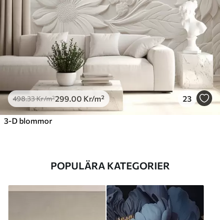
299
.00
Kr
/m²
23
498
.33
Kr
/m²
3-D blommor
POPULÄRA KATEGORIER