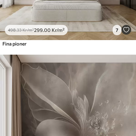
299
.00
Kr
/m²
7
498
.33
Kr
/m²
Fina pioner