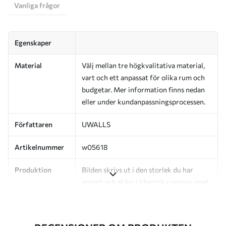
Vanliga frågor
Egenskaper
Material
Välj mellan tre högkvalitativa material,
vart och ett anpassat för olika rum och
budgetar. Mer information finns nedan
eller under kundanpassningsprocessen.
Författaren
UWALLS
Artikelnummer
w05618
Produktion
Bilden skrivs ut i den storlek du har
angett och skärs i identiska remsor med
en bredd på upp till 50 cm.
Dessutom
Du kan lägga till ett lackskikt och/eller