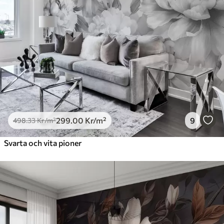
299
.00
Kr
/m²
9
498
.33
Kr
/m²
Svarta och vita pioner