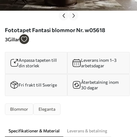
Fototapet Fantasi blommor Nr. w05618
3
Gillar
Anpassa tapeten till
Leverans inom 1–3
din storlek
arbetsdagar
Återbetalning inom
Fri frakt till Sverige
30 dagar
Blommor
Eleganta
Specifikationer & Material
Leverans & betalning