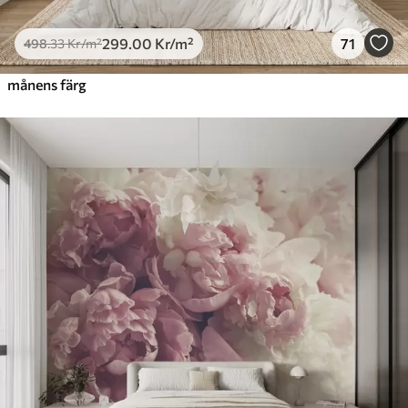
299
.00
Kr
/m²
71
498
.33
Kr
/m²
månens färg