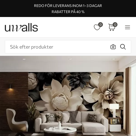
REDO FÖR LEVERANS INOM 1–3 DAGAR
RABATTER PÅ 40 %
0
0